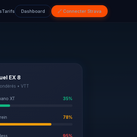
s
Tarifs
Dashboard
🔗 Connecter Strava
uel EX 8
pondérés • VTT
mano XT
35%
rein
78%
less
95%