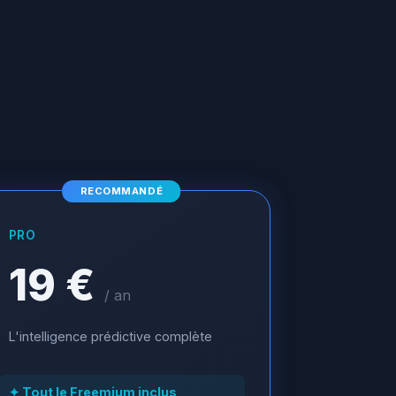
RECOMMANDÉ
PRO
19 €
/ an
L'intelligence prédictive complète
✦ Tout le Freemium inclus