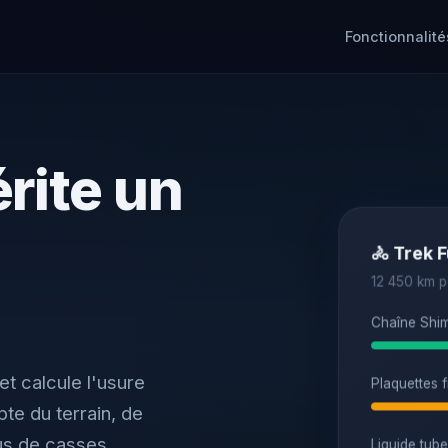
Fonctionnalité
rite un
🚴 Trek F
12 450 km 
Chaîne Shi
t calcule l'usure
Plaquettes f
te du terrain, de
lus de casses
Liquide tube